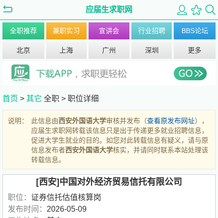
应届生求职网
全职推荐
兼职实习
宣讲会
行业招聘
BBS论坛
北京
上海
广州
深圳
更多
首页
>
其它
全职 >
职位详细
说明：
此信息由
西安外国语大学
审核并发布（
查看原发布网址
），
应届生求职网转载该信息只是出于传递更多就业招聘信息，
促进大学生就业的目的。如您对此转载信息有疑义，请与原
信息发布者
西安外国语大学
核实，并请同时联系本站处理该
转载信息。
[西安]中国对外经济贸易信托有限公司
职位：
证券信托估值核算岗
发布时间：
2026-05-09