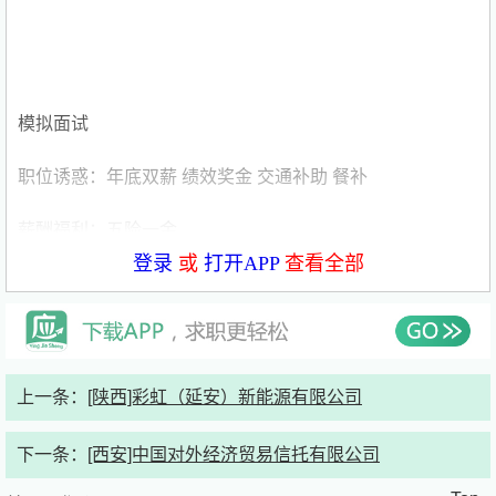
模拟面试
职位诱惑：年底双薪 绩效奖金 交通补助 餐补
薪酬福利：五险一金
登录
或
打开APP
查看全部
发布时间：2026年5月8日
职位描述
岗位职责：
上一条：
[陕西]彩虹（延安）新能源有限公司
1、负责信托产品全生命周期估值核算，以及与保管行核对
下一条：
[西安]中国对外经济贸易信托有限公司
估值数据业务，负责完成产品运作期间估值资料归集工作。