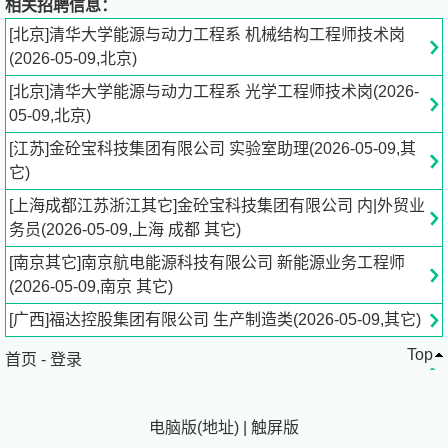
相关招聘信息：
水木清华，钟灵毓秀。一代代清华人在“自强不息、厚德载
[北京]清华大学能源与动力工程系 机械结构工程师技术岗
物”的校训和“行胜于言”的校风中哺育，在“中西融汇、古今
(2026-05-09,北京)
贯通、文理渗透”的办学风格和“又红又专、全面发展”的特色
[北京]清华大学能源与动力工程系 光学工程师技术岗(2026-
培养中成长。从这里毕业的二十余万学子，成长为一批批为
05-09,北京)
中华民族发展立下汗马功劳的学术大师、兴业英才、治国人
才，在国家的建设与腾飞中牢记使命，勇担重任。百年清
[江苏]金砼宝科技集团有限公司 实验室助理(2026-05-09,其
华，名师荟萃，众多博古通今、学贯中西的大家名师曾执教
它)
讲坛、垂范学子；今日清华，群贤汇聚，现有高水平教师
[上海成都江苏浙江其它]金砼宝科技集团有限公司 内|外贸业
3000余人，拥有全国高校最多的两院院士、教学名师、长
务员(2026-05-09,上海 成都 其它)
江学者、海外人才计划入选者和国家杰出青年基金获得者，
还活跃着一大批享誉世界的学术大师和中青年领军人才。
[南京其它]南京航电能源科技有限公司 新能源业务工程师
新时代、新使命、新征程。2017年清华大学提出了2030年
(2026-05-09,南京 其它)
迈入世界一流大学前列，2050年前后成为世界顶尖大学的
[广西]福达控股集团有限公司 生产制造类(2026-05-09,其它)
奋斗目标。为了实现这一历史使命，清华大学求贤若渴，诚
Top
邀您的加盟，与国际领先的科学家和创新团队一起，扎根中
首页
-
登录
国、融通中外，以海纳百川的胸怀，博采中西文化之精华，
在持续奋斗中不断进取，在比较借鉴中实现超越，共同推动
电脑版
(
地址
)
|
触屏版
具有中国特色的世界顶尖大学建设，共同助力世界科技强国