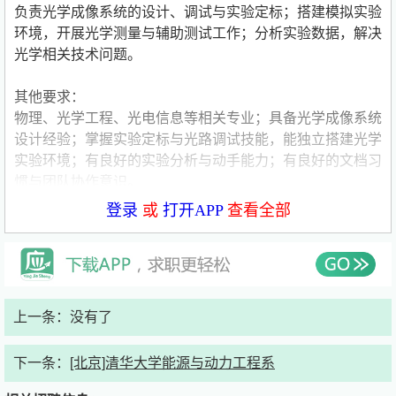
负责光学成像系统的设计、调试与实验定标；搭建模拟实验
环境，开展光学测量与辅助测试工作；分析实验数据，解决
光学相关技术问题。
其他要求：
物理、光学工程、光电信息等相关专业；具备光学成像系统
设计经验；掌握实验定标与光路调试技能，能独立搭建光学
实验环境；有良好的实验分析与动手能力；有良好的文档习
惯与团队协作意识。
登录
或
打开APP
查看全部
联系人及联系方式：
联系人:符老师
联系电话:62786006
联系邮箱:trfu@
mail.tsinghua.edu.cn
上一条：没有了
为什么选择清华
清华大学的前身清华学堂始建于1911年，历经一百零八载
下一条：
[北京]清华大学能源与动力工程系
风华，始终以高深的学术造诣、严谨的科学精神、深挚的爱
国热情和精深的文化底蕴，蜚声中外。