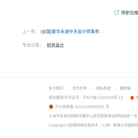
将职位
上一条：
[全国]普华永道中天会计师事务所（特殊普通合伙）北京分所
专业分类：
财务会计
关于我们
|
合作伙伴
|
隐私条款
|
触屏版
|
网站备案/许可证号：
沪ICP备12015550号-13
|
沪公网安备 31011502002551 号
上海市反电信网络诈骗中心防范劝阻电话和短信统一专号：
Copyright
©前锦网络信息技术（上海）有限公司
版权