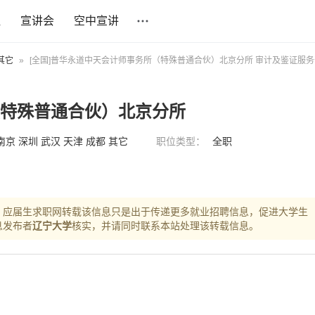
社
宣讲会
空中宣讲
其它
»
[全国]普华永道中天会计师事务所（特殊普通合伙）北京分所 审计及鉴证服
（特殊普通合伙）北京分所
南京 深圳 武汉 天津 成都 其它
职位类型：
全职
，应届生求职网转载该信息只是出于传递更多就业招聘信息，促进大学生
息发布者
辽宁大学
核实，并请同时联系本站处理该转载信息。