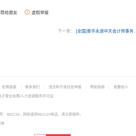
推荐给朋友
虚假举报
下一条：
[全国]普华永道中天会计师事务所（
友情链接
|
联系我们
|
违法和不良信息举报
|
帮助指南
|
我要招人
电子营业执照/人力资源服务许可证
962110，网民接到962110电话，请立即接听。
所有