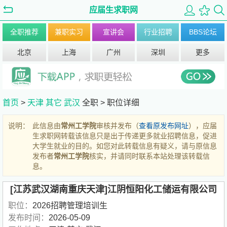
应届生求职网
全职推荐
兼职实习
宣讲会
行业招聘
BBS论坛
北京
上海
广州
深圳
更多
首页
>
天津
其它
武汉
全职 >
职位详细
说明：
此信息由
常州工学院
审核并发布（
查看原发布网址
），应届
生求职网转载该信息只是出于传递更多就业招聘信息，促进
大学生就业的目的。如您对此转载信息有疑义，请与原信息
发布者
常州工学院
核实，并请同时联系本站处理该转载信
息。
[江苏武汉湖南重庆天津]江阴恒阳化工储运有限公司
职位：
2026招聘管理培训生
发布时间：
2026-05-09