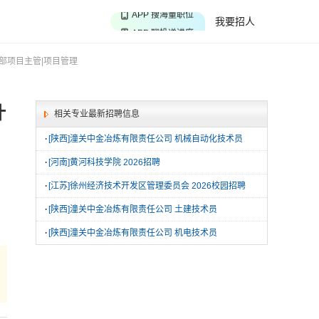
APP 搜海量职位
我要招人
APP 聊投递进度
APP 淘面试经验
部项目主管|项目管理
计
相关专业最新招聘信息
·
[陕西]潼关中金冶炼有限责任公司 机械自动化技术员
·
[河南]黄河科技学院 2026招聘
·
[江苏]徐州经济技术开发区管理委员会 2026校园招聘
·
[陕西]潼关中金冶炼有限责任公司 土建技术员
·
[陕西]潼关中金冶炼有限责任公司 机电技术员