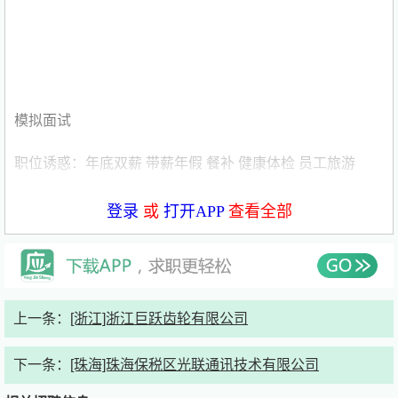
模拟面试
职位诱惑：年底双薪 带薪年假 餐补 健康体检 员工旅游
薪酬福利：五险一金
登录
或
打开APP
查看全部
发布时间：2026年5月8日
职位描述
上一条：
[浙江]浙江巨跃齿轮有限公司
岗位职责：
下一条：
[珠海]珠海保税区光联通讯技术有限公司
1. 遵循软件开发规范，配合项目组执行软件开发流程；