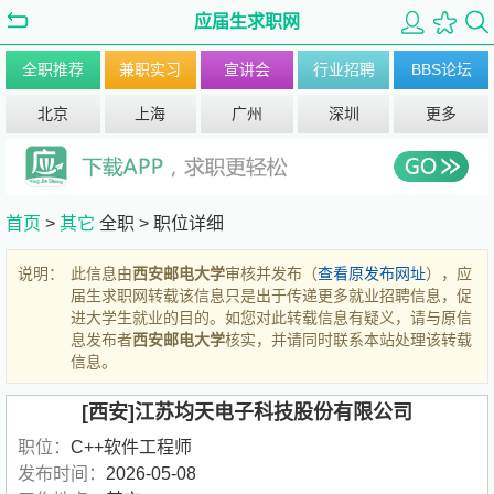
应届生求职网
全职推荐
兼职实习
宣讲会
行业招聘
BBS论坛
北京
上海
广州
深圳
更多
首页
>
其它
全职 >
职位详细
说明：
此信息由
西安邮电大学
审核并发布（
查看原发布网址
），应
届生求职网转载该信息只是出于传递更多就业招聘信息，促
进大学生就业的目的。如您对此转载信息有疑义，请与原信
息发布者
西安邮电大学
核实，并请同时联系本站处理该转载
信息。
[西安]江苏均天电子科技股份有限公司
职位：
C++软件工程师
发布时间：
2026-05-08