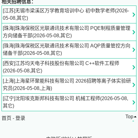
相关招聘信息：
2. 参与软件研发工作，包括需求分析、设计、编码、集成
[江苏]无锡市梁溪区万学教育培训中心 初中数学老师(2026-
及单元测试；
05-08,其它)
[珠海]珠海保税区光联通讯技术有限公司 PQE制程质量管理
3. 完成所负责的功能模块代码编写、维护、保障以及文档
方向储备干部(2026-05-08,其它)
开发工作；
[珠海]珠海保税区光联通讯技术有限公司 AQP质量管控方向
4. 按时、保质、保量地完成项目分配任务。
储备干部(2026-05-08,其它)
[西安]江苏均天电子科技股份有限公司 C++软件工程师
岗位要求：
(2026-05-08,其它)
[上海]上海星环聚能科技有限公司 2026招聘等离子体实验研
1. 本科及以上学历，计算机、电子、自动化和通信相关专
究员(2026-05-08,上海)
业优先；
[辽宁]沈阳埃克斯邦科技有限公司 机械工程师(2026-05-08,
2. 熟练使用C/C++语言，具备C/C++软件项目开发经验；
其它)
Top
首页
3. 熟悉GUI界面开发，有Qt开发经验优先；
-
登录
4. 熟悉面向对象设计及常用的设计模式；