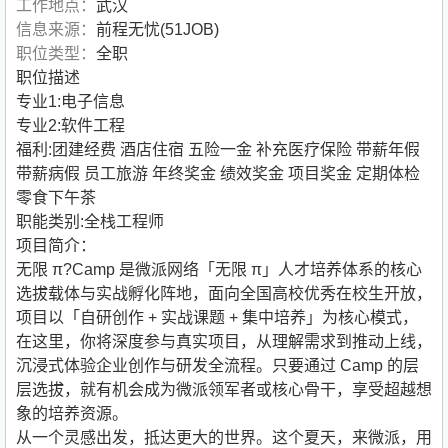
工作地点：
武汉
信息来源：
前程无忧(51JOB)
职位类型：
全职
职位描述
专业1:电子信息
专业2:软件工程
福利:团建经费 酒店住宿 五险一金 补充医疗保险 带薪年假
带薪病假 员工旅游 年终奖金 绩效奖金 项目奖金 定期体检
零食下午茶
职能类别:全栈工程师
项目简介：
无限 π?Camp 是微派网络「无限 π」人才培养体系的核心
选拔载体与实战孵化阵地，面向全国高校优秀在校生开放，
项目以「自研创作 + 实战课题 + 集中培养」为核心模式，
在这里，你将深度参与真实项目，从理解需求到推动上线，
沉浸式体验企业创作与研发全流程。只要通过 Camp 的层
层选拔，就有机会成为微派领军者或核心骨干，享受超越想
象的培养资源。
从一个灵感出发，抵达更大的世界。这个夏天，来微派，用