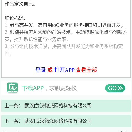
作品定义自己。
职位描述：
1. 参与高并发、高可用toC业务的服务接口和UI界面开发；
2. 跟踪并探索AI领域的前沿技术，主动挖掘优化点与创新方
案，提升系统性能与业务效率；
3. 参与组内技术建设，提高团队开发能力和业务系统稳定
性。
职位要求：
登录
或
打开APP
查看全部
1. 本科及以上学历，计算机、软件工程、通信、电子信息
等相关专业；
2. 具备扎实的计算机基础，理解操作系统核心概念（如进
程与线程、虚拟内存、I/O 机制等）；
3. 熟悉计算机网络原理，了解 TCP/IP、HTTP/HTTPS、
上一条：
[武汉]武汉微派网络科技有限公司
DNS 等协议；
4. 熟悉 Go / Java / JS / TS 中至少一门编程语言，具备良好
下一条：
[武汉]武汉微派网络科技有限公司
的代码风格与工程化意识；
5. 具备良好的数据结构与算法基础，能独立分析和解决复