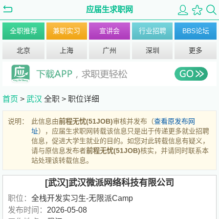
应届生求职网
全职推荐
兼职实习
宣讲会
行业招聘
BBS论坛
北京
上海
广州
深圳
更多
首页
>
武汉
全职 >
职位详细
说明：
此信息由
前程无忧(51JOB)
审核并发布（
查看原发布网
址
），应届生求职网转载该信息只是出于传递更多就业招聘
信息，促进大学生就业的目的。如您对此转载信息有疑义，
请与原信息发布者
前程无忧(51JOB)
核实，并请同时联系本
站处理该转载信息。
[武汉]武汉微派网络科技有限公司
职位：
全栈开发实习生-无限派Camp
发布时间：
2026-05-08