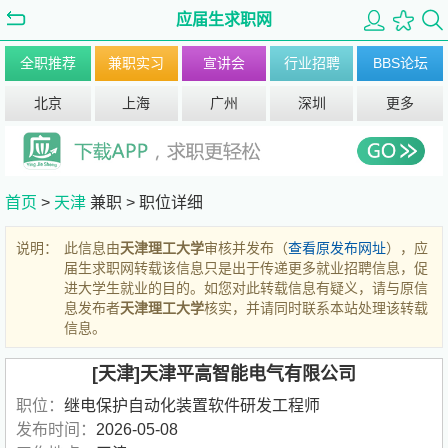
应届生求职网
全职推荐
兼职实习
宣讲会
行业招聘
BBS论坛
北京
上海
广州
深圳
更多
首页
>
天津
兼职 >
职位详细
说明：
此信息由
天津理工大学
审核并发布（
查看原发布网址
），应
届生求职网转载该信息只是出于传递更多就业招聘信息，促
进大学生就业的目的。如您对此转载信息有疑义，请与原信
息发布者
天津理工大学
核实，并请同时联系本站处理该转载
信息。
[天津]天津平高智能电气有限公司
职位：
继电保护自动化装置软件研发工程师
发布时间：
2026-05-08