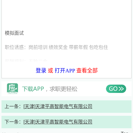
模拟面试
职位诱惑：岗前培训 绩效奖金 带薪年假 包吃包住
薪酬福利：五险二金
登录
或
打开APP
查看全部
发布时间：2026年5月7日
职位描述
岗位职责：
上一条：
[天津]天津平高智能电气有限公司
1.负责配电自动化终端设备驱动、继电保护功能软件开发；
下一条：
[天津]天津平高智能电气有限公司
2.参与电力通信规约（IEC101/104）开发与调试；