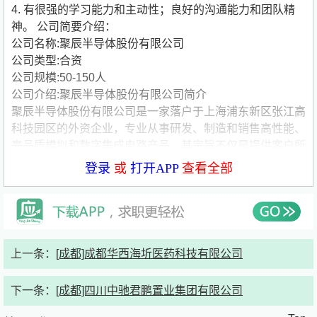
4. 有很强的学习能力和主动性；良好的沟通能力和团队精
神。
公司简要介绍：
公司名称:聚辰半导体股份有限公司
公司类型:合资
公司规模:50-150人
公司介绍:聚辰半导体股份有限公司简介
聚辰半导体股份有限公司是一家落户于上海浦东新区张江高
科技园区的外资企业，专业从事研发、制造和销售高性能、
高品质模拟和数字集成电路产品。其宗旨不仅是提供客户所
需要的元器件，同时也为客户提供应用完整的解决方案。
登录
或
打开APP
查看全部
聚辰半导体有限公司的前身是美国ISSI（Integrated Silicon
Solution，Inc.），聚辰的核心团队既有积累了一、二十年
国内外集成电路设计公司高层管理经验的经理人员，也有具
备十多年数字和模拟产品设计的技术专家。
聚辰现有两条产品线EEPROM和MCU，同时正在大力研发
上一条：
[成都]成都华西海圻医药科技有限公司
节省能源的新产品系列－电源管理 (Power Management)
芯片以及用于智能仪表的特殊微处理器芯片。其中MCU产
下一条：
[成都]四川中驰君鹏置业集团有限公司
品线主要由SmartCard (智能卡) 组成。聚辰的产品远销世界
各地，如欧洲各国，美国，日本，韩国，中国台湾，印度