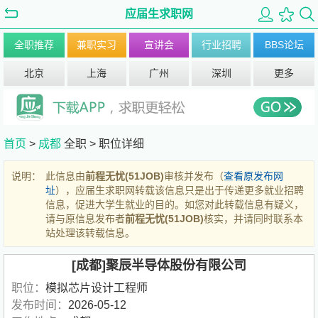
应届生求职网
全职推荐
兼职实习
宣讲会
行业招聘
BBS论坛
北京
上海
广州
深圳
更多
首页
>
成都
全职 >
职位详细
说明：
此信息由
前程无忧(51JOB)
审核并发布（
查看原发布网
址
），应届生求职网转载该信息只是出于传递更多就业招聘
信息，促进大学生就业的目的。如您对此转载信息有疑义，
请与原信息发布者
前程无忧(51JOB)
核实，并请同时联系本
站处理该转载信息。
[成都]聚辰半导体股份有限公司
职位：
模拟芯片设计工程师
发布时间：
2026-05-12