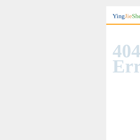
Ying
Jie
Sh
404
Err