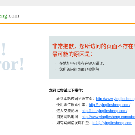
eng
.com
!
非常抱歉，您所访问的页面不存在
最可能的原因是：
or!
· 在地址中可能存在键入错误．
· 您所访问的页面已被删除．
您可以尝试以下操作：
· 转到本站校园招聘首页：
http://www.yingjiesheng
· 使用职位搜索引擎：
http://s.yingjiesheng.com/
· 进入交流论坛：
http://bbs.yingjiesheng.com/
· 浏览网站地图：
http://www.yingjiesheng.com/ab
· 如有疑问请发邮件至：
info[at]yingjiesheng.com