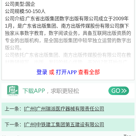
公司类型:国企
公司规模:50-150人
公司介绍:广东省出版集团数字出版有限公司成立于2009年
1月，是广东省出版集团、南方出版传媒股份有限公司旗下
独家从事数字教育，数字阅读业务，具备互联网出版资质的
专业的出版机构，是全国出版集团中较早独立运营的数字出
版公司。
公司依托广东省出版集团、南方出版传媒股份有限公司在教
材教辅编写、出版、发行的核心优势，于2017年开始与广
东省教育厅合作广东省义务教育阶段国家课程数字教材规模
登录
或
打开APP
查看全部
化应用全覆盖项目，并全力打造“粤教翔云数字教材应用平
台”，为全省1300多万义务教育阶段师生用户提供导向正
确、内容严谨、资源丰富的全学科、全学段数字教材，并提
供翻转课堂、问题解决、主题探究等多种创新教学模式支
撑。
上一条：
[广州]广州瑞派医疗器械有限责任公司
公司为广东省教育信息化建设付出不懈努力，粤版数字化教
材出版工程、MPR复合数字出版产业化工程项目、电子书
下一条：
[广州]中铁建工集团第五建设有限公司
包的研发与运营、“智慧云”互动学习与智能测评平台、南方
虚拟实验室等多个文化产业重大项目在业界获得广泛好评和