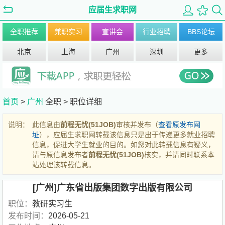
应届生求职网
全职推荐
兼职实习
宣讲会
行业招聘
BBS论坛
北京
上海
广州
深圳
更多
首页
>
广州
全职 >
职位详细
说明：
此信息由
前程无忧(51JOB)
审核并发布（
查看原发布网
址
），应届生求职网转载该信息只是出于传递更多就业招聘
信息，促进大学生就业的目的。如您对此转载信息有疑义，
请与原信息发布者
前程无忧(51JOB)
核实，并请同时联系本
站处理该转载信息。
[广州]广东省出版集团数字出版有限公司
职位：
教研实习生
发布时间：
2026-05-21