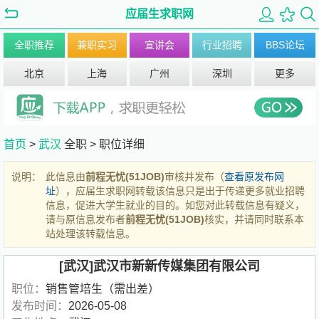
应届生求职网
全职推荐
兼职实习
宣讲会
行业招聘
BBS论坛
北京
上海
广州
深圳
更多
首页
>
武汉
全职 >
职位详细
说明：
此信息由
前程无忧(51JOB)
审核并发布（
查看原发布网
址
），应届生求职网转载该信息只是出于传递更多就业招聘
信息，促进大学生就业的目的。如您对此转载信息有疑义，
请与原信息发布者
前程无忧(51JOB)
核实，并请同时联系本
站处理该转载信息。
[武汉]武汉市新新传媒集团有限公司
职位：
销售管培生（需出差）
发布时间：
2026-05-08