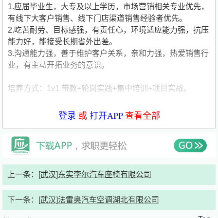
1.应届毕业生，大专及以上学历，市场营销相关专业优先，
有线下大客户销售、线下门店渠道销售经验者优先。
2.吃苦耐劳、目标感强，有责任心，环境适应能力强，抗压
能力好，能接受长期省外出差。
3.沟通能力强，善于维护客户关系，亲和力强，热爱销售行
业，有主动开拓业务的意识。
培养方式：1v1 带教+轮岗实践+集中培训+项目实战。
发展路径：实习生（毕业前）——管培生（6个月）——省
登录
或
打开APP
查看全部
区经理
薪酬福利：
1.实习生阶段——固定实习薪资（2500-3000元/月）+出差
补贴+商业保险+专项激励；
上一条：
[武汉]东实李尔汽车座椅有限公司
2.管培生阶段——固定薪资（5500元/月）+提成/奖金+出差
补贴+五险一金。
公司简要介绍：
下一条：
[武汉]法雷奥汽车空调湖北有限公司
公司名称:武汉市新新传媒集团有限公司
公司类型:民营公司