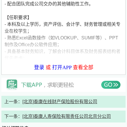
- 配合团队完成公司交办的其他辅助性工作。
【任职要求】
- 本科及以上学历，资产评估、会计学、财务管理或相关专
业在校学生；
- 熟悉Excel函数操作（如VLOOKUP、SUMIF等）、PPT
制作及Office办公软件应用；
- 具备基本财务知识，了解会计科目体系及财务报表结构者
优先考虑；
- 工作细致严谨，责任心强，能适应阶段性高强度工作节
登录
或
打开APP
查看全部
奏；
- 拥有良好的沟通协调能力与团队协作意识，具备一定抗压
能力；
- 实习期不少于2个月，每周5天到岗者优先（需提供学生证
明）。
公司简要介绍：
上一条：
[北京]泰康在线财产保险股份有限公司
公司名称:艾华迪商务咨询（上海）有限公司
公司类型:外资（非欧美）
下一条：
[北京]泰康人寿保险有限责任公司北京分公司
公司规模:50-150人
公司介绍:艾华迪评估咨询有限公司（“AVA” 或“艾华迪”）是