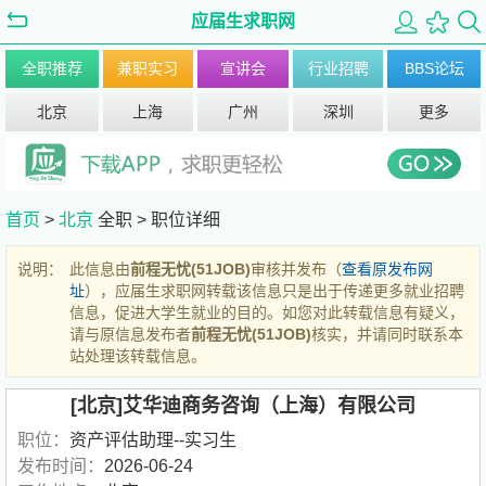
应届生求职网
全职推荐
兼职实习
宣讲会
行业招聘
BBS论坛
北京
上海
广州
深圳
更多
首页
>
北京
全职 >
职位详细
说明：
此信息由
前程无忧(51JOB)
审核并发布（
查看原发布网
址
），应届生求职网转载该信息只是出于传递更多就业招聘
信息，促进大学生就业的目的。如您对此转载信息有疑义，
请与原信息发布者
前程无忧(51JOB)
核实，并请同时联系本
站处理该转载信息。
[北京]艾华迪商务咨询（上海）有限公司
职位：
资产评估助理--实习生
发布时间：
2026-06-24