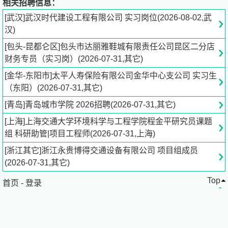
相关招聘信息：
一家国内领先的专业评估咨询机构，专注于为企业兼并收购
[武汉]武汉时代建设工程有限公司 实习岗位(2026-08-02,武
及海外上市等提供估值及咨询服务。
汉)
[包头-昆都仑区]包头市达丽雅鞋城有限责任公司昆区二分店
AVA是香港综合性咨询服务机构艾华迪集团（“AVISTA
财务专员（实习岗）(2026-07-31,其它)
Group”）的下属全资子公司，总部位于香港，并在上海、
北京设有分支机构。AVA致力于充分利用本土和海外工作网
[金华-东阳市]太平人寿保险有限公司金华中心支公司 实习生
络的完美结合，通过提供高品质的估值以及咨询服务帮助客
（东阳）(2026-07-31,其它)
户寻求解决复杂商业难题的最优方案。
[青岛]青岛城市学院 2026招聘(2026-07-31,其它)
AVA的团队在估值及财务顾问相关领域具备丰富的项目经
[上海]上海交通大学环境科学与工程学院程金平研究员课题
验。AVA主要管理团队和项目成员背景相对多元化，分别来
组 科研助管|项目工程师(2026-07-31,上海)
自于国际知名的评估机构、咨询公司、投资银行及会计师事
[浙江其它]浙江永贵博得交通设备有限公司 项目组成员
务所，持有进行专业咨询工作的各类资质，如特许金融分析
(2026-07-31,其它)
师（CFA）、美国注册会计师（AICPA）、中国香港注册会
Top
计师（HKICPA）、香港测量师（MHKIS）等。
首页
-
登录
AVA综合性的估值及咨询服务覆盖各个行业，主要包括高科
技、互联网、媒体、医药、教育、汽车、农业、能源等行