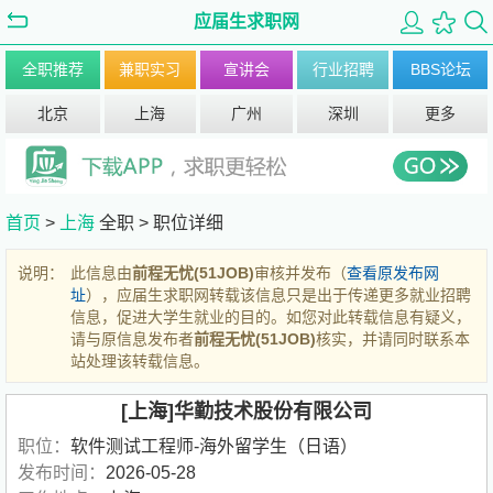
应届生求职网
全职推荐
兼职实习
宣讲会
行业招聘
BBS论坛
北京
上海
广州
深圳
更多
首页
>
上海
全职 >
职位详细
说明：
此信息由
前程无忧(51JOB)
审核并发布（
查看原发布网
址
），应届生求职网转载该信息只是出于传递更多就业招聘
信息，促进大学生就业的目的。如您对此转载信息有疑义，
请与原信息发布者
前程无忧(51JOB)
核实，并请同时联系本
站处理该转载信息。
[上海]华勤技术股份有限公司
职位：
软件测试工程师-海外留学生（日语）
发布时间：
2026-05-28