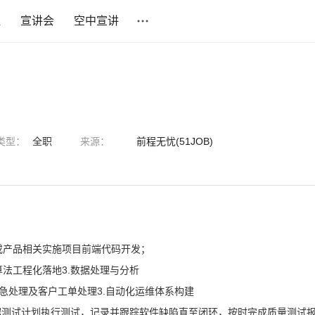
社
宣讲会
空中宣讲
类型：
全职
来源：
前程无忧(51JOB)
品等或产品相关实施项目前端代码开发；
.算法工程化落地3.数据处理与分析
应急处理及客户工单处理3.自动化运维体系构建
依据测试计划执行测试，记录并跟踪软件缺陷直至闭环，按时完成质量测试