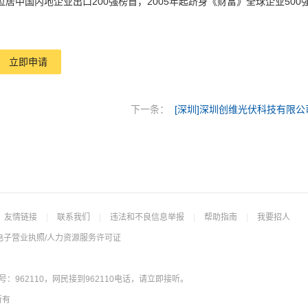
起位居中国内地企业出口200强榜首，2005年起跻身《财富》全球企业500
立即申请
下一条：
[深圳]深圳创维光伏科技有限公
友情链接
|
联系我们
|
违法和不良信息举报
|
帮助指南
|
我要招人
电子营业执照/人力资源服务许可证
962110，网民接到962110电话，请立即接听。
所有