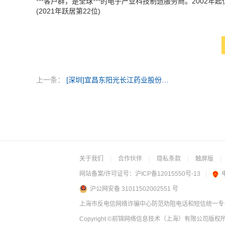
***客户群，是全球***的电子产业科技制造服务商。2002年
(2021年跃居第22位)
上一条：
[深圳]宜昌东阳光长江药业股份有限公司
关于我们
|
合作伙伴
|
隐私条款
|
触屏版
|
网站备案/许可证号：
沪ICP备12015550号-13
|
沪公网安备 31011502002551 号
上海市反电信网络诈骗中心防范劝阻电话和短信统一专号：
Copyright
©前锦网络信息技术（上海）有限公司
版权