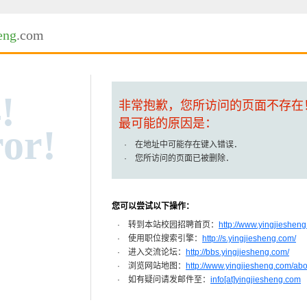
eng
.com
!
非常抱歉，您所访问的页面不存在
最可能的原因是：
or!
· 在地址中可能存在键入错误．
· 您所访问的页面已被删除．
您可以尝试以下操作：
· 转到本站校园招聘首页：
http://www.yingjiesheng
· 使用职位搜索引擎：
http://s.yingjiesheng.com/
· 进入交流论坛：
http://bbs.yingjiesheng.com/
· 浏览网站地图：
http://www.yingjiesheng.com/ab
· 如有疑问请发邮件至：
info[at]yingjiesheng.com