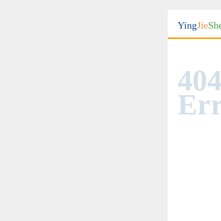
Ying
Jie
Sh
404
Err