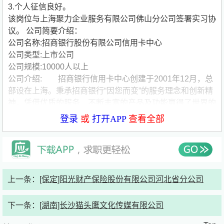
3.个人征信良好。
该岗位与上海聚力企业服务有限公司佛山分公司签署实习协
议。
公司简要介绍：
公司名称:招商银行股份有限公司信用卡中心
公司类型:上市公司
公司规模:10000人以上
公司介绍: 招商银行信用卡中心创建于2001年12月，总
部设在上海。秉承招商银行“因您而变”的服务理念和创新精
神，凭借优质的服务、不断丰富的产品及功能赢得了世界的
广泛认同，创造出一连串的“***”和奇迹，成为国内最具影响
登录
或
打开APP
查看全部
力的信用卡发卡机构，在信用卡管理和经营方面的突出成绩
而入选《哈佛商学院》经典案例。
近年来，随着互联网技术的不断发展，招商银行信用卡
中心锐意进取，在中国金融互联网建设中屡开先河，缔造国
上一条：
[保定]阳光财产保险股份有限公司河北省分公司
内信用卡行业的技术传奇：
2005年 我们开发分期付款功能模块，成就梦想提前实
下一条：
[湖南]长沙猫头鹰文化传媒有限公司
现！
2007年 我们开发五重安全保障系统，守护持卡人每一