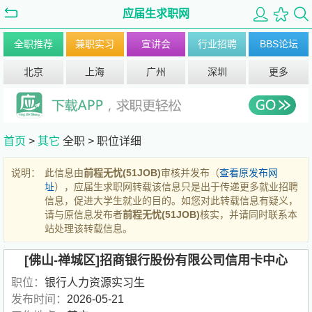
应届生求职网
全职推荐
兼职实习
宣讲会
行业招聘
BBS论坛
北京
上海
广州
深圳
更多
首页
>
其它
全职 >
职位详细
说明：
此信息由
前程无忧(51JOB)
审核并发布（
查看原发布网
址
），应届生求职网转载该信息只是出于传递更多就业招聘
信息，促进大学生就业的目的。如您对此转载信息有疑义，
请与原信息发布者
前程无忧(51JOB)
核实，并请同时联系本
站处理该转载信息。
[佛山-禅城区]招商银行股份有限公司信用卡中心
职位：
银行人力资源实习生
发布时间：
2026-05-21