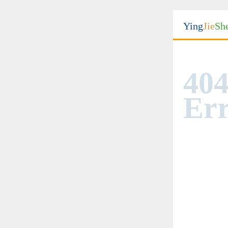
Ying
Jie
Sh
404
Err