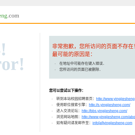
eng
.com
!
非常抱歉，您所访问的页面不存在
最可能的原因是：
or!
· 在地址中可能存在键入错误．
· 您所访问的页面已被删除．
您可以尝试以下操作：
· 转到本站校园招聘首页：
http://www.yingjiesheng
· 使用职位搜索引擎：
http://s.yingjiesheng.com/
· 进入交流论坛：
http://bbs.yingjiesheng.com/
· 浏览网站地图：
http://www.yingjiesheng.com/ab
· 如有疑问请发邮件至：
info[at]yingjiesheng.com