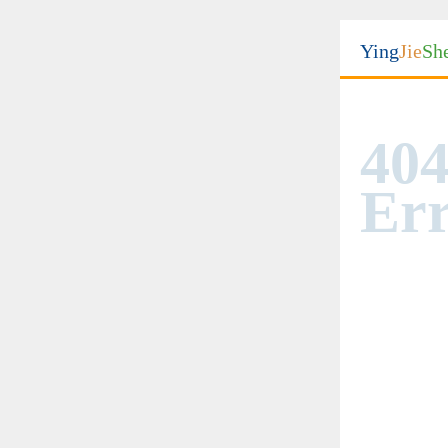
Ying
Jie
Sh
404
Err