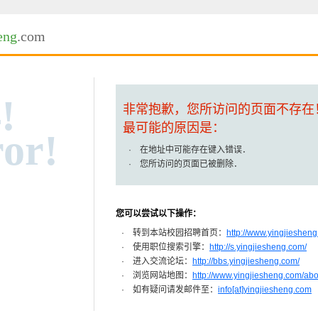
eng
.com
!
非常抱歉，您所访问的页面不存在
最可能的原因是：
or!
· 在地址中可能存在键入错误．
· 您所访问的页面已被删除．
您可以尝试以下操作：
· 转到本站校园招聘首页：
http://www.yingjiesheng
· 使用职位搜索引擎：
http://s.yingjiesheng.com/
· 进入交流论坛：
http://bbs.yingjiesheng.com/
· 浏览网站地图：
http://www.yingjiesheng.com/ab
· 如有疑问请发邮件至：
info[at]yingjiesheng.com