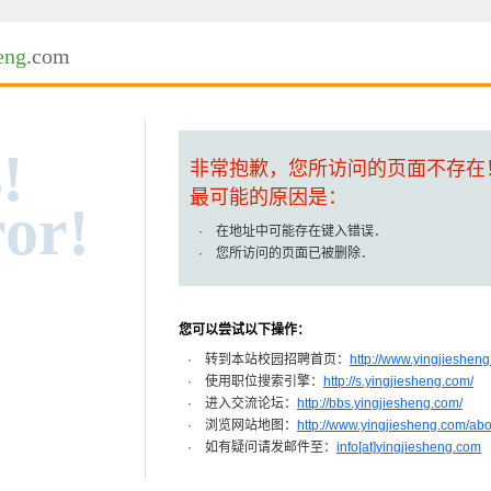
eng
.com
!
非常抱歉，您所访问的页面不存在
最可能的原因是：
or!
· 在地址中可能存在键入错误．
· 您所访问的页面已被删除．
您可以尝试以下操作：
· 转到本站校园招聘首页：
http://www.yingjiesheng
· 使用职位搜索引擎：
http://s.yingjiesheng.com/
· 进入交流论坛：
http://bbs.yingjiesheng.com/
· 浏览网站地图：
http://www.yingjiesheng.com/ab
· 如有疑问请发邮件至：
info[at]yingjiesheng.com