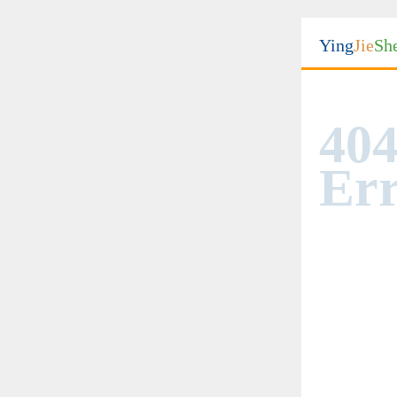
Ying
Jie
Sh
404
Err