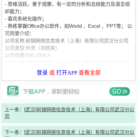
- 思维活跃，善于观察，有一定的分析和总结能力及语言组
织能力；
- 喜欢系统化操作；
- 熟练掌握Office办公软件，如World 、Excel 、PPT等；
公
司简要介绍：
公司名称:前锦网络信息技术（上海）有限公司武汉分公司
公司类型:外资（非欧美）
公司规模:500-1000人
公司介绍:“前程无忧”(Nasdaq:JOBS) 是国内领先的集多种
媒介资源优势的专业人力资源服务机构。它集合了传统媒
登录
或
打开APP
查看全部
体、网络媒体及先进的信息技术，加上一支经验丰富的专业
顾问队伍，提供包括招聘猎头、培训测评和人事外包在内的
全方位专业人力资源服务，现在全国包括香港的26个城市
设有服务机构。2004年9月，前程无忧成为在美国纳斯达克
上市的中国人力资源服务企业，融资8000多万美元，标志
上一条：
[武汉]前锦网络信息技术（上海）有限公司武汉分公
前程无忧的发展进入一个新的里程。
司
51job (Nasdaq:JOBS) is a leading human resource
solutions provider in China, offering a broad array of
下一条：
[武汉]前锦网络信息技术（上海）有限公司武汉分公
services in the areas of recruitment solutions,