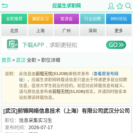
应届生求职网
全职推荐
兼职实习
宣讲会
行业招聘
BBS论坛
北京
上海
广州
深圳
更多
首页
>
武汉
全职 >
职位详细
说明：
此信息由
前程无忧(51JOB)
审核并发布（
查看原发布网
址
），应届生求职网转载该信息只是出于传递更多就业招聘
信息，促进大学生就业的目的。如您对此转载信息有疑义，
请与原信息发布者
前程无忧(51JOB)
核实，并请同时联系本
站处理该转载信息。
[武汉]前锦网络信息技术（上海）有限公司武汉分公司
职位：
信息采集实习生
发布时间：
2026-07-17