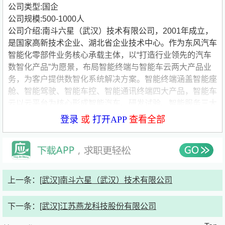
公司类型:国企
公司规模:500-1000人
公司介绍:南斗六星（武汉）技术有限公司，2001年成立，
是国家高新技术企业、湖北省企业技术中心。作为东风汽车
智能化零部件业务核心承载主体，以“打造行业领先的汽车
数智化产品”为愿景，布局智能终端与智能车云两大产品业
务，为客户提供数智化系统解决方案。智能终端涵盖智能座
舱、智能驾驶、智能车控、智能通讯终端四大产品，智能车
云以云平台为核心形成智能汽车、研发试验、智能服务三大
云平台。
登录
或
打开APP
查看全部
公司历经多年发展，具备端云一体完备资质与研发能力，获
得多项认证与资质，通过双体系管理，多次获汽车科技进步
奖，拥有发明专利70余项。超前布局智能网联汽车技术产
业化，打造数字化产线，推进智能化零部件工业化能力，产
线具备全工序自动检测等能力，形成自主产业链体系与稳定
上一条：
[武汉]南斗六星（武汉）技术有限公司
供应链。面向未来，将以技术革新推动产业升级，占领汽车
数智化新高地。
下一条：
[武汉]江苏燕龙科技股份有限公司