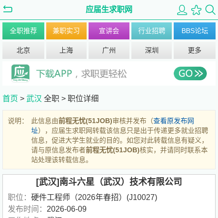
应届生求职网
全职推荐
兼职实习
宣讲会
行业招聘
BBS论坛
北京
上海
广州
深圳
更多
首页
>
武汉
全职 >
职位详细
说明：
此信息由
前程无忧(51JOB)
审核并发布（
查看原发布网
址
），应届生求职网转载该信息只是出于传递更多就业招聘
信息，促进大学生就业的目的。如您对此转载信息有疑义，
请与原信息发布者
前程无忧(51JOB)
核实，并请同时联系本
站处理该转载信息。
[武汉]南斗六星（武汉）技术有限公司
职位：
硬件工程师（2026年春招）(J10027)
发布时间：
2026-06-09