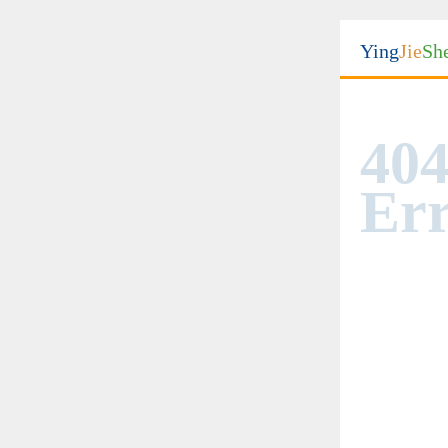
Ying
Jie
Sh
404
Err