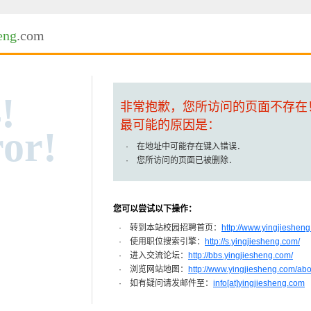
eng
.com
!
非常抱歉，您所访问的页面不存在
最可能的原因是：
or!
· 在地址中可能存在键入错误．
· 您所访问的页面已被删除．
您可以尝试以下操作：
· 转到本站校园招聘首页：
http://www.yingjiesheng
· 使用职位搜索引擎：
http://s.yingjiesheng.com/
· 进入交流论坛：
http://bbs.yingjiesheng.com/
· 浏览网站地图：
http://www.yingjiesheng.com/ab
· 如有疑问请发邮件至：
info[at]yingjiesheng.com