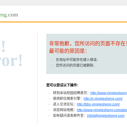
eng
.com
!
非常抱歉，您所访问的页面不存在
最可能的原因是：
or!
· 在地址中可能存在键入错误．
· 您所访问的页面已被删除．
您可以尝试以下操作：
· 转到本站校园招聘首页：
http://www.yingjiesheng
· 使用职位搜索引擎：
http://s.yingjiesheng.com/
· 进入交流论坛：
http://bbs.yingjiesheng.com/
· 浏览网站地图：
http://www.yingjiesheng.com/ab
· 如有疑问请发邮件至：
info[at]yingjiesheng.com