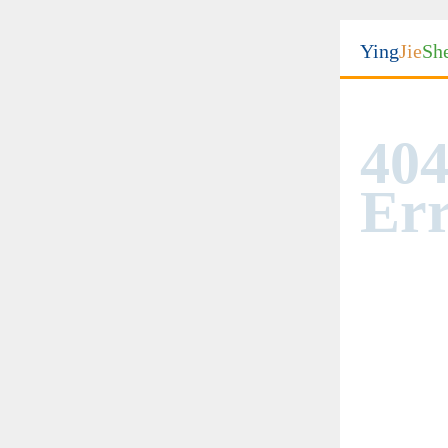
Ying
Jie
Sh
404
Err