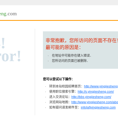
eng
.com
!
非常抱歉，您所访问的页面不存在
最可能的原因是：
or!
· 在地址中可能存在键入错误．
· 您所访问的页面已被删除．
您可以尝试以下操作：
· 转到本站校园招聘首页：
http://www.yingjiesheng
· 使用职位搜索引擎：
http://s.yingjiesheng.com/
· 进入交流论坛：
http://bbs.yingjiesheng.com/
· 浏览网站地图：
http://www.yingjiesheng.com/ab
· 如有疑问请发邮件至：
info[at]yingjiesheng.com