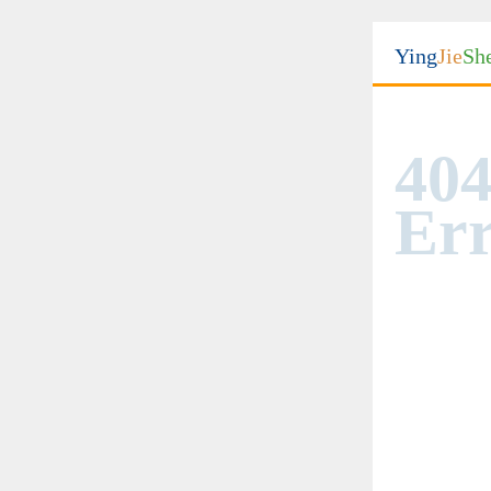
Ying
Jie
Sh
404
Err