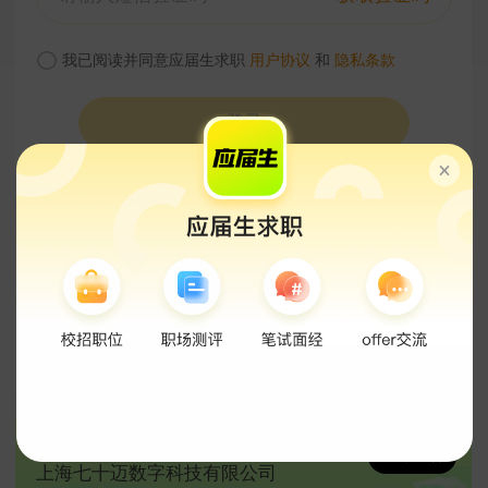
我已阅读并同意应届生求职
用户协议
和
隐私条款
登录
今日
热议
秋招结束了，来交流面试心得助力春招吧！
国考公告终于出了！你，会报名吗？
为什么工作都是销售？
展翼未来 才子朝阳—灯塔计划就业指导
打开App，查看更多精准好职位
多益网络
79
传音控股
立即查看
上海七十迈数字科技有限公司