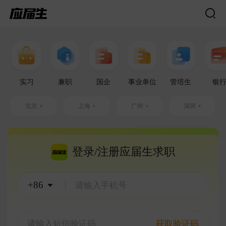
实习
兼职
国企
事业单位
管培生
银
北京
上海
广州
深圳
登录/注册应届生求职
+86
获取验证码