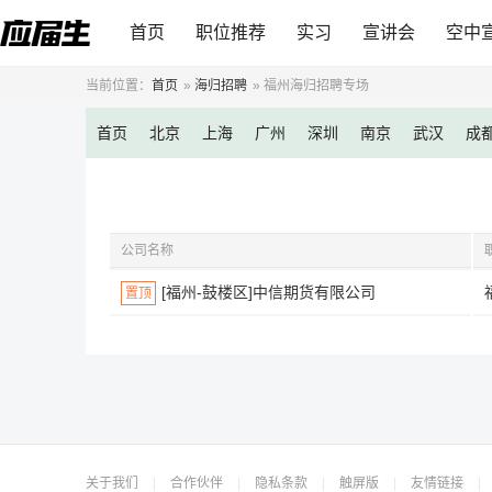
首页
职位推荐
实习
宣讲会
空中
当前位置：
首页
»
海归招聘
»
福州海归招聘专场
首页
北京
上海
广州
深圳
南京
武汉
成
公司名称
[福州-鼓楼区]中信期货有限公司
置顶
关于我们
|
合作伙伴
|
隐私条款
|
触屏版
|
友情链接
|