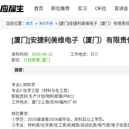
首页
职位推荐
实习
OK社
宣讲会
当前位置：
»
»
[厦门]安捷利美维电子（厦门）有限责
首页
海归专场
[厦门]安捷利美维电子（厦门）有限责
发布时间：
2026-05-21
工作地点：
其它
职位：
计划管理_厦门
摘要：
专业1:材料学
专业2:化学工程（材料与化工类）
职能类别:生产计划/物料管理(PMC)
工作地点：厦门/上海/苏州/福州/广州
岗位要求：
①学历：2025届或者2026届毕业，本科及以上学历。
②专业：材料类/化学类/化工类/机械类/自动化类/电气类/电子信