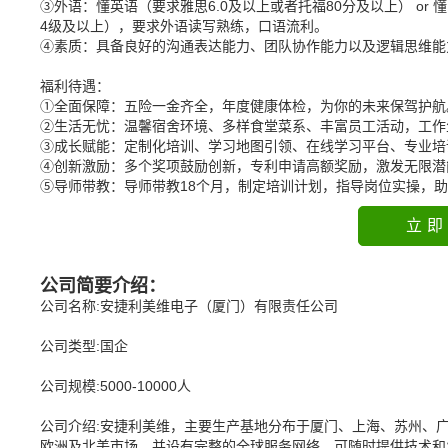
③外语：懂英语（要求雅思6.0及以上或者托福80分及以上） or 懂日语（
4级及以上），要求外语读写熟练，口语流利。
④素质：具备良好的沟通表达能力、团队协作能力以及逻辑思维能
福利待遇：
①全面保障：五险一金齐全，年度健康体检，为你的未来保驾护航
②生活无忧：温馨宿舍环境、多样食堂菜系、丰富员工活动，工作
③成长赋能：定制化培训、学习地图引领、在线学习平台、专业培
④创新激励：多个奖项鼓励创新，专利申请高额奖励，激发无限潜
⑤导师带教：导师带教18个月，制定培训计划，指导岗位实操，
立即
公司简要介绍：
公司名称:安捷利美维电子（厦门）有限责任公司
公司类型:国企
公司规模:5000-10000人
公司介绍:安捷利美维，主要生产基地分布于厦门、上海、苏州、广
欧洲及北美市场，并设有完整的全球服务网络，可随时提供技术和