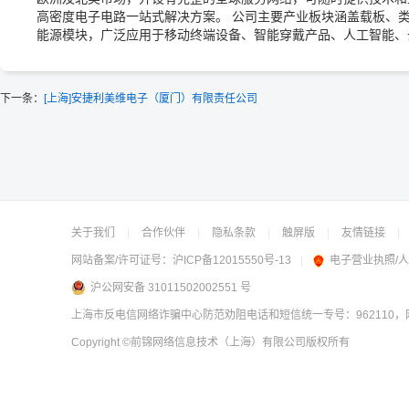
高密度电子电路一站式解决方案。 公司主要产业板块涵盖载板、类
能源模块，广泛应用于移动终端设备、智能穿戴产品、人工智能、
下一条：
[上海]安捷利美维电子（厦门）有限责任公司
关于我们
|
合作伙伴
|
隐私条款
|
触屏版
|
友情链接
|
网站备案/许可证号：
沪ICP备12015550号-13
|
电子营业执照/
沪公网安备 31011502002551 号
上海市反电信网络诈骗中心防范劝阻电话和短信统一专号：962110，网
Copyright
©前锦网络信息技术（上海）有限公司
版权所有