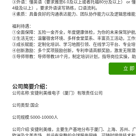
③外语：懂英语（要求雅思6.0及以上或者托福80分及以上） or 懂日语（
4级及以上），要求外语读写熟练，口语流利。
④素质：具备良好的沟通表达能力、团队协作能力以及逻辑思维能
福利待遇：
①全面保障：五险一金齐全，年度健康体检，为你的未来保驾护航
②生活无忧：温馨宿舍环境、多样食堂菜系、丰富员工活动，工作
③成长赋能：定制化培训、学习地图引领、在线学习平台、专业培
④创新激励：多个奖项鼓励创新，专利申请高额奖励，激发无限潜
⑤导师带教：导师带教18个月，制定培训计划，指导岗位实操，
立即
公司简要介绍：
公司名称:安捷利美维电子（厦门）有限责任公司
公司类型:国企
公司规模:5000-10000人
公司介绍:安捷利美维，主要生产基地分布于厦门、上海、苏州、广
欧洲及北美市场，并设有完整的全球服务网络，可随时提供技术和