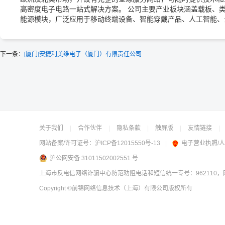
高密度电子电路一站式解决方案。 公司主要产业板块涵盖载板、类
能源模块，广泛应用于移动终端设备、智能穿戴产品、人工智能、
下一条：
[厦门]安捷利美维电子（厦门）有限责任公司
关于我们
|
合作伙伴
|
隐私条款
|
触屏版
|
友情链接
|
网站备案/许可证号：
沪ICP备12015550号-13
|
电子营业执照/
沪公网安备 31011502002551 号
上海市反电信网络诈骗中心防范劝阻电话和短信统一专号：962110，网
Copyright
©前锦网络信息技术（上海）有限公司
版权所有