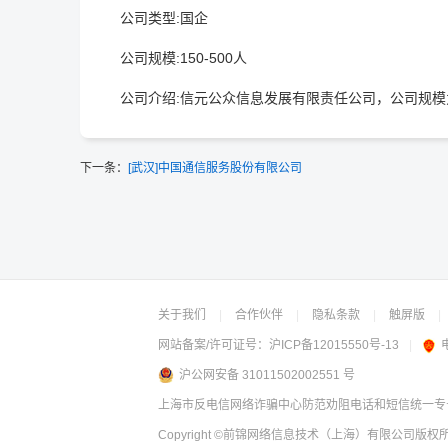
公司类型:国企
公司规模:150-500人
公司介绍:信元公众信息发展有限责任公司，公司规模为
下一条：
[武汉]中国通信服务股份有限公司
关于我们
|
合作伙伴
|
隐私条款
|
触屏版
|
网站备案/许可证号：
沪ICP备12015550号-13
|
沪公网安备 31011502002551 号
上海市反电信网络诈骗中心防范劝阻电话和短信统一专号：
Copyright
©前锦网络信息技术（上海）有限公司
版权