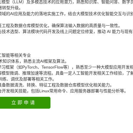
注大模型（LLM）及多模态技术的应用潜力，熟悉知识库、智能问答、数字
惠转型升级。
领域的AI应用及能力的落地实施工作，结合大模型技术优化智能交互与识
特征工程及数据仓库模型优化，确保算法输入数据的高质量与一致性。
与技术选型、算法模块代码开发及线上问题定位修复，推动 AI 能力与现
工智能等相关专业
I技术知识体系，熟悉主流AI框架及算法。
框架（如PyTorch、TensorFlow等），熟悉至少一种大模型应用开发
技术，了解模型微调、推理加速等流程。具备一定人工智能开发相关工作经验，了解
训练、调优及部署等相关工作。
，具备数据清洗、转换、特征工程及数据仓库模型优化相关能力。
开发相关技能，包括Linux常用命令、应用服务器部署与性能分析等。
立即申请