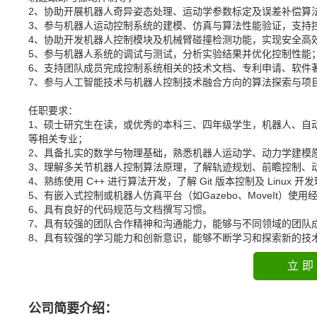
2、协助开展机器人奇异姿态处理、运动学参数标定及误差补偿算
3、参与机器人运动控制系统的建模、仿真与算法性能验证，支持
4、协助开发机器人控制模块及机械臂碰撞检测功能，实现安全高
5、参与机器人系统的调试与测试，分析实验结果并优化控制性能
6、支持团队成员完成控制系统相关的技术文档、专利申请、软件
7、参与人工智能技术与机器人控制技术融合方向的算法探索与项
任职要求：
1、硕士研究生在读，或优秀的本科三、四年级学生，机器人、自
等相关专业；
2、具备扎实的数学与物理基础，熟悉机器人运动学、动力学建模
3、理解多关节机器人控制算法原理，了解轨迹规划、前瞻控制、
4、熟练使用 C++ 进行算法开发，了解 Git 版本控制及 Linux 开
5、有嵌入式控制或机器人仿真平台（如Gazebo、MoveIt）使用
6、具有良好的代码规范与文档撰写习惯。
7、具有较强的团队合作精神和沟通能力，能够与不同领域的团队
8、具有较强的学习能力和创新意识，能够不断学习和探索新的技
立即
公司简要介绍：