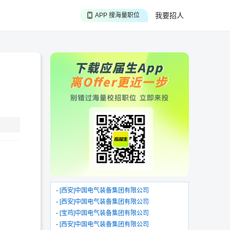
APP 搜海量职位
我要招人
APP 聊投递进度
APP 淘面试经验
-
[西安]中国电气装备集团有限公司
；
-
[西安]中国电气装备集团有限公司
-
[宝鸡]中国电气装备集团有限公司
-
[西安]中国电气装备集团有限公司