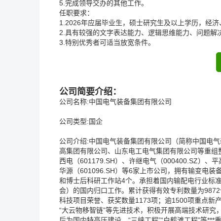
5.完成领导交办的其他工作。
任职要求：
1.2026年应届毕业生，硕士研究生及以上学历，
2.具有较强的文字表达能力、逻辑思维能力、问题
3.特别优秀者可适当放宽条件。
公司简要介绍：
公司名称:中国电气装备集团有限公司
公司类型:国企
公司介绍:中国电气装备集团有限公司（简称中国电
高集团有限公司、山东电工电气集团有限公司等重组
西电（601179.SH）、许继电气（000400.SZ）、平
华源（601096.SH）等6家上市公司，拥有输变电装
和博士后科研工作站4个。承担着国内输配电行业标准
会）的国内归口工作。累计获得有效专利数量为987
科技项目荣誉、获奖数量1173项；逾1500项重点
“大云物移智链”等先进技术，积极开展高端技术研
后为国内特高压建设、“三峡工程”“白鹤滩工程”等*