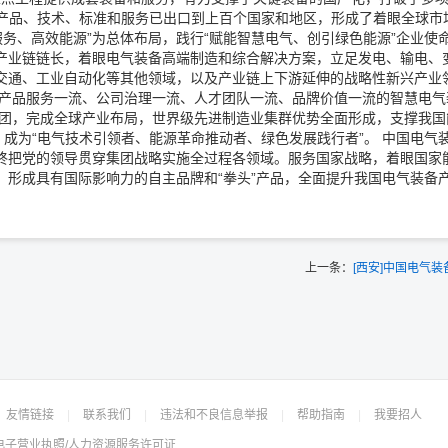
，产品、技术、标准和服务已出口到上百个国家和地区，形成了着眼全球市
服务、高效能源”为总体布局，践行“赋能智慧电气、创引绿色能源”企业使
产业链链长，着眼电气装备高端制造和综合解决方案，立足发电、输电、
交通、工业自动化等其他领域，以及产业链上下游延伸的战略性新兴产业
、产品服务一流、公司治理一流、人才团队一流、品牌价值一流的智慧电气
集团，完成全球产业布局，世界级先进制造业集群优势全面形成，支撑我国
，成为“电气技术引领者、能源革命推动者、绿色发展践行者”。 中国电气
终把党的领导贯穿集团战略实施全过程各领域。服务国家战略，着眼国家
，形成具有国际影响力的自主品牌和“拳头”产品，全面提升我国电气装备
上一条：
[西安]中国电气
友情链接
|
联系我们
|
违法和不良信息举报
|
帮助指南
|
我要招人
电子营业执照/人力资源服务许可证