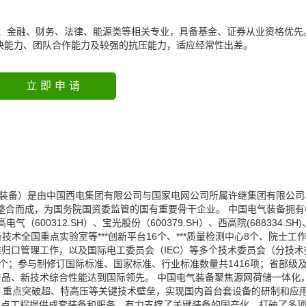
经济、金融、财务、法律、能源类等相关专业，具备基金、证券从业资格优先
解决能力、团队合作能力及较强的抗压能力，适应经常性出差。
立即申请
气装备）是由中国西电集团有限公司与国家电网公司所属许继集团有限公司
整合而成，为国务院国资委监管的国有重要骨干企业。 中国电气装备拥有
高电气（600312.SH）、宝光股份（600379.SH）、西高院(688334.SH
备技术全国重点实验室等***创新平台16个、***质量检测中心8个、院士工
归口管理工作，以及国际电工委员会（IEC）等多个技术委员会（分技术
2个；参与制修订国际标准、国家标准、行业标准数量共1416项；省部级
新产品、新技术综合性能达到国际领先。 中国电气装备聚焦源网荷储一体化
究，重点突破超、特高压等关键技术壁垒，实现国内首台套设备的研制和应
**重点工程提供成套装备和服务，有力支撑了关键装备的国产化，打破了多