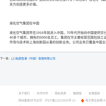
关方创造更多价值。
液化空气集团在中国
液化空气集团早在1916年就进入中国，70年代开始向中国提供空
40多个城市，拥有约5000名员工。集团在华主要经营范围包括
市场与技术和上海创新园从事的创新业务。公司业务已覆盖中国主
下一条：
[上海]恩智浦（中国）管理有限公司
关于我们
|
合作伙伴
|
隐私条款
|
触屏版
|
友情链接
|
网站备案/许可证号：
沪ICP备12015550号-13
|
电子营业执照/