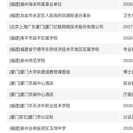
[福建]福州海关所属事业单位
202
[福建]龙岩市永定区人民政府凤城街道办事处
[北京上海广东厦门]厦门亿联网络技术股份有限公司
202
[福建]南平市延平区属学校
202
[福建]福建省宁德市东侨经济技术开发区区属学校
专业
[福建]泉州师范学院
202
[厦门]厦门大学俞建成教授课题组
博士
[厦门]厦门京闽中心酒店
前台
[厦门]厦门京闽中心酒店
厅面
[福建]厦门华天涉外职业技术学院
202
[厦门其它]厦门市公证处
公证
[福建]泉州台商投资区玉埕中学
202