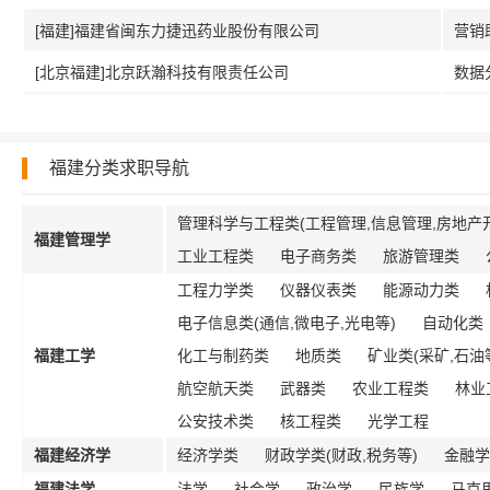
[福建]福建省闽东力捷迅药业股份有限公司
营销
[北京福建]北京跃瀚科技有限责任公司
数据
福建分类求职导航
管理科学与工程类(工程管理,信息管理,房地产开
福建管理学
工业工程类
电子商务类
旅游管理类
工程力学类
仪器仪表类
能源动力类
电子信息类(通信,微电子,光电等)
自动化类
福建工学
化工与制药类
地质类
矿业类(采矿,石油
航空航天类
武器类
农业工程类
林业
公安技术类
核工程类
光学工程
福建经济学
经济学类
财政学类(财政,税务等)
金融学
福建法学
法学
社会学
政治学
民族学
马克