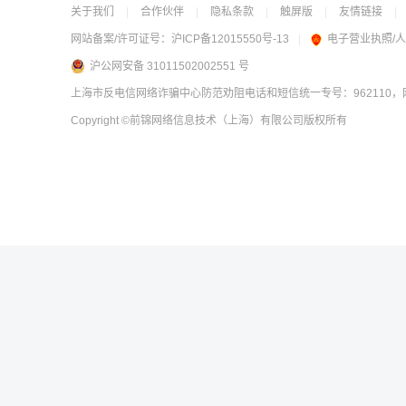
关于我们
|
合作伙伴
|
隐私条款
|
触屏版
|
友情链接
|
网站备案/许可证号：
沪ICP备12015550号-13
|
电子营业执照/
沪公网安备 31011502002551 号
上海市反电信网络诈骗中心防范劝阻电话和短信统一专号：962110，网
Copyright
©前锦网络信息技术（上海）有限公司
版权所有